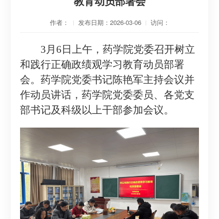
教育动员部署会
作者：
发布日期：2026-03-06
访问：
3月
6
日
上
午，
药学院党委召开
树立
和践行正确政绩观
学习教育动员部署
会
。
药学院党委书记
陈艳军
主持会议并
作
动员讲话
，药学院党委委员、各党支
部书记
及
科级以上干部
参加会议。