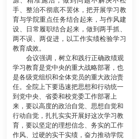
源、精准施治，做到问题不解决不松
手、整治不彻底不罢休
，
把开展学习教
育与
学院重点
任务结合起来，与作风建
设、日常履职结合起来，做到两手抓、
两不误、两促进，以工作实绩检验学习
教育成效。
会议
强调，
树立和践行正确政绩观
学习教育
是党中央的重大战略部署，也
是各级党组织和全体党员的重大政治责
任
。
全院上下要迅速把思想和行动统一
到党中央
、
省委
和
校党委工作部署上
来，
要
以高度的政治自觉、思想自觉和
行动自觉，扎扎实实开展好这次学习教
育，
要
以坚定的理想信念、务实的工作
作风、过硬的实干实绩，奋力推动
学院