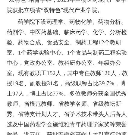
院获批立项省“双特色”现代产业学院。
药学院下设药理学、药物化学、药物分析、
药剂学、中医药基础、临床药学、化学、分析检
验、药物合成、食品安全、制药工程
12个教研
室、1个药学实验中心、1个食品与制药工程实验
中心，党政办公室、教科研办公室、年级办公
室。现有教职工
152
人，其中专任教师
126
人，教
授
1
9名、副教授
31
名，高级职称占比
3
9.
7%
，博
士
97
人，博士占比
77%
。多位教师分获全国优秀
教师、省模范教师、省教学名师、省级教坛新
秀、省特支计划人才、省学术技术带头人后备人
选及中国药理学会施维雅青年药理学家奖等荣誉
称号。近五年，获批安徽省高端人才引育行动项