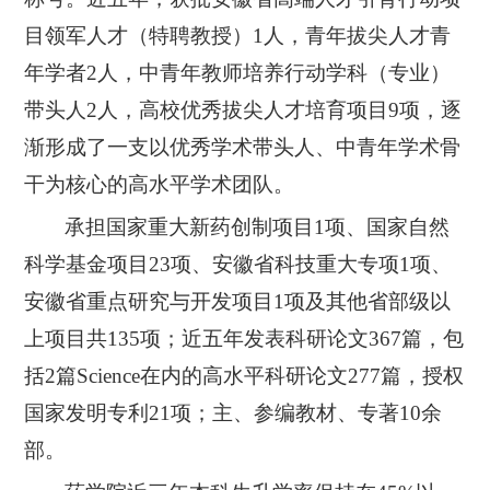
目领军人才（特聘教授）
1
人，青年拔尖人才青
年学者2人，中青年教师培养行动学科（专业）
带头人2人，高校优秀拔尖人才培育项目9项，逐
渐形成了一支以优秀学术带头人、中青年学术骨
干为核心的高水平学术团队。
承担国家重大新药创制项目
1
项、国家自然
科学基金项目
23
项、安徽省科技重大专项
1
项、
安徽省重点研究与开发项目
1
项及其他省部级以
上项目共
135
项；近五年发表科研论文
367篇，包
括2篇Science在内的高水平科研论文277篇，授权
国家发明专利21项；主、参编教材、专著
10
余
部。