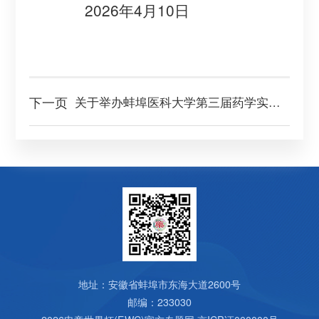
202
6
年
4
月
10
日
下一页
关于举办蚌埠医科大学第三届药学实验技能大赛第二轮通知
地址：安徽省蚌埠市东海大道2600号
邮编：233030