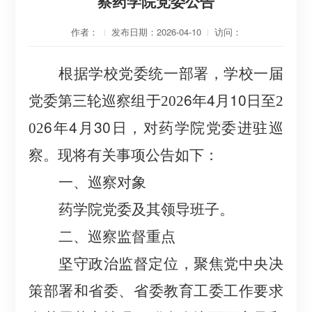
察药学院党委公告
作者：
发布日期：2026-04-10
访问：
根据学校党委统一部署，学校
一届
党委
第三轮
6
年
4
月
10
巡察组于
202
日至
2
6
年
4
月
30
日，对
药学院党委
进驻巡
02
察。现将有关事项公告如下：
一、巡察对象
药学院党委及其领导班子。
二、巡察
监督重点
坚守政治监督定位，聚焦党中央决
策部署和省委、
省委教育
工委工作要求