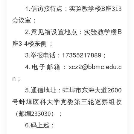
1.信访接待点
：实验教学楼
B座313
会议室；
2.意见箱设置地点：实验教学楼B
座3-4楼东侧
；
3.举报电话：17355217889
；
4.电子邮箱：xcz
2
@bbmc.edu.c
n
；
5.通信地址：蚌埠市东海大道2600
号蚌埠
医科大学
党委
第三轮
巡察组收
；
（邮编
233030）
6.码上巡：