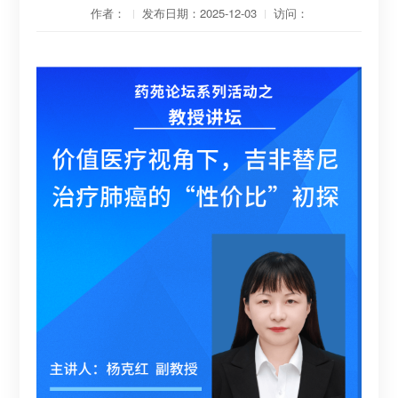
作者：
发布日期：2025-12-03
访问：