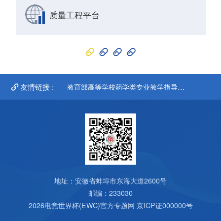
质量工程平台
教育部高等学校药学类专业教学指导委
国
友情链接 :
员会
地址：安徽省蚌埠市东海大道2600号
邮编：233030
2026电竞世界杯(EWC)官方专题网
京ICP证000000号