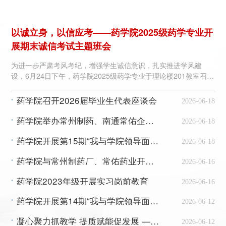
以诚立身，以信应考——药学院2025级药学专业开
展期末诚信考试主题班会
为进一步严肃考风考纪，增强学生诚信意识，扎实推进学风建
设，6月24日下午，药学院2025级药学专业于理论楼201教室召开
期末诚信考试主题班会。年级辅导员岳燕、班主任韩大飞及全体
同学参会。 会上，辅导员岳燕结合校内近期发生的真实违纪案
药学院召开2026届毕业生代表座谈会
•
2026-06-18
例，以案示警，深入剖析了考试作弊的多重危害。她详细解读了
学校关于考试违规的处理规定，重点强调了作弊行为可能面临的
药学院举办常州制药、南通常佑企业 实习、就业专场招聘会
•
2026-06-18
校纪处分、档案记录及评奖评优受限等严重后果，警示全体同学
摒弃侥幸...
药学院开展第15期“我与学院领导面对面”师生交流会
•
2026-06-18
药学院与常州制药厂、常佑药业开展校企交流座谈会
•
2026-06-16
药学院2023年级开展实习岗前教育
•
2026-06-16
药学院开展第14期“我与学院领导面对面”师生交流会
•
2026-06-12
凝心聚力抓教学 提质赋能促发展 ——药学院召开教学工作例会
•
2026-06-12