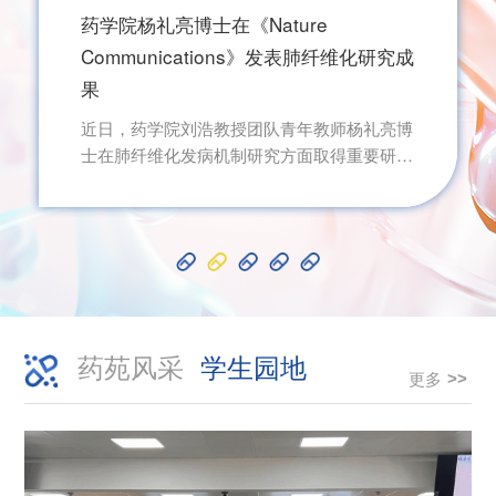
药学院杨礼亮博士在《Nature
Communications》发表肺纤维化研究成
果
近日，药学院刘浩教授团队青年教师杨礼亮博
士在肺纤维化发病机制研究方面取得重要研究
进展，相关成果以 “Extracellular matrix–
anchored neutrophils drive pulmonary fibrosis
in mice” 为题，发表于国际顶级期刊 Nature
Communications。 肺纤维化是一类以肺组织
结构不可逆重塑和呼吸功能进行性下降为特征
的严重慢性肺疾病，其中矽肺等职业相关肺纤
维化对劳动人群健康造成长期危害，但其关键
药苑风采
学生园地
致病细胞来源及病理微环境调控...
更多